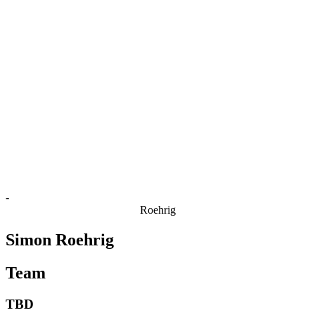
Estatísticas das Finais
Notícias
Media
Competição
Fantasy
Shop
Temporada 2026
❮
Temporada 2026
Temporada 2025
Temporada 2024
Temporada 2023
Temporada 2022
Temporada 2021
-
Roehrig
Simon Roehrig
Team
TBD