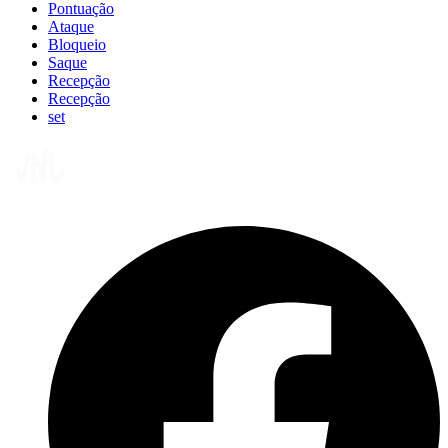
Pontuação
Ataque
Bloqueio
Saque
Recepção
Recepção
set