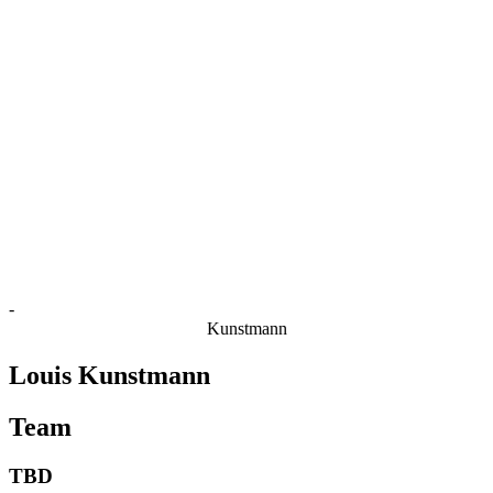
Estatísticas das Finais
Notícias
Media
Competição
Fantasy
Shop
Temporada 2026
❮
Temporada 2026
Temporada 2025
Temporada 2024
Temporada 2023
Temporada 2022
Temporada 2021
-
Kunstmann
Louis Kunstmann
Team
TBD