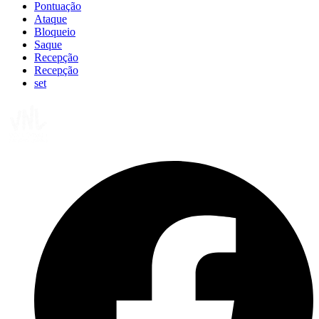
Pontuação
Ataque
Bloqueio
Saque
Recepção
Recepção
set