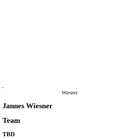
Estatísticas das Finais
Notícias
Media
Competição
Fantasy
Shop
Temporada 2026
❮
Temporada 2026
Temporada 2025
Temporada 2024
Temporada 2023
Temporada 2022
Temporada 2021
-
Wiesner
Jannes Wiesner
Team
TBD