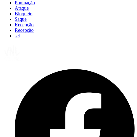
Pontuação
Ataque
Bloqueio
Saque
Recepção
Recepção
set