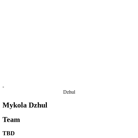
Estatísticas das Finais
Notícias
Media
Competição
Fantasy
Shop
Temporada 2026
❮
Temporada 2026
Temporada 2025
Temporada 2024
Temporada 2023
Temporada 2022
Temporada 2021
-
Dzhul
Mykola Dzhul
Team
TBD