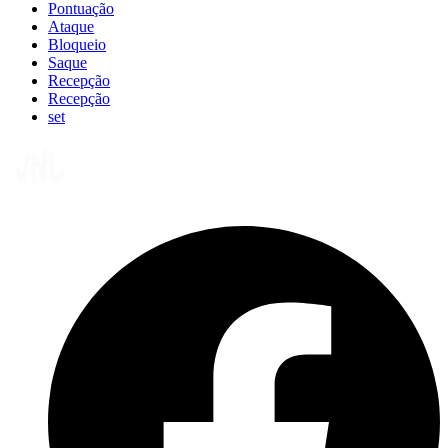
Pontuação
Ataque
Bloqueio
Saque
Recepção
Recepção
set