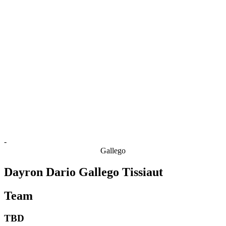
Estatísticas das Finais
Notícias
Media
Competição
Fantasy
Shop
Temporada 2026
❮
Temporada 2026
Temporada 2025
Temporada 2024
Temporada 2023
Temporada 2022
Temporada 2021
-
Gallego
Dayron Dario Gallego Tissiaut
Team
TBD