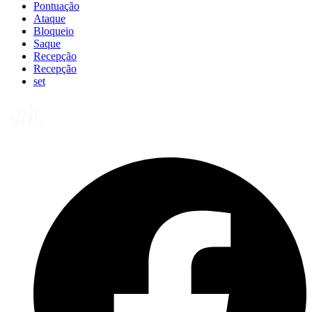
Pontuação
Ataque
Bloqueio
Saque
Recepção
Recepção
set