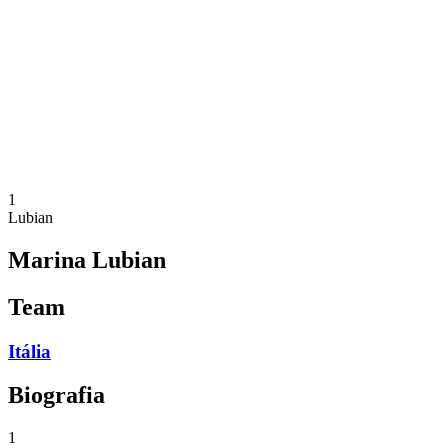
Equipes
Programação
Classificação
Estatísticas
Cidade Sede
Fotos
Competição
Notícias
1
Lubian
Marina Lubian
Team
Itália
Biografia
1