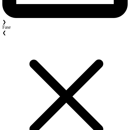
❯
Fase
❮