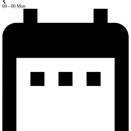
❮
00 - 00 Mon