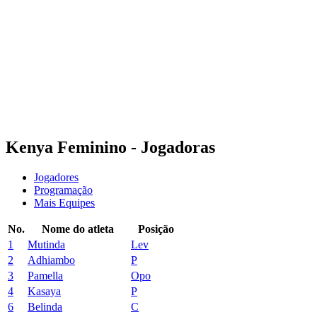
Equipes
Programação
Classificação
Estatísticas
Cidade Sede
Fotos
Competição
Notícias
Kenya Feminino - Jogadoras
Jogadores
Programação
Mais Equipes
No.
Nome do atleta
Posição
1
Mutinda
Lev
2
Adhiambo
P
3
Pamella
Opo
4
Kasaya
P
6
Belinda
C