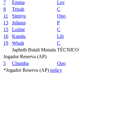
7
Emma
Lev
8
Trizah
C
11
Simiyu
Opo
13
Juliana
P
15
Lorine
C
16
Kundu
Lib
19
Wisah
C
Japheth Bulali Munala
TÉCNICO
Jogador Reserva (AP)
5
Chumba
Opo
*Jogador Reserva (AP)
policy