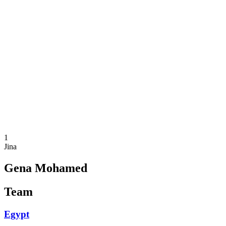
Onde Assistir
Programação
Equipes
Classificação
Estatísticas
Competição
Notícias
Temporada 2025
❮
Temporada 2025
Temporada 2023
1
Jina
Gena Mohamed
Team
Egypt