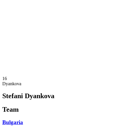
Onde Assistir
Programação
Equipes
Classificação
Estatísticas
Competição
Notícias
Temporada 2025
❮
Temporada 2025
Temporada 2023
16
Dyankova
Stefani Dyankova
Team
Bulgaria