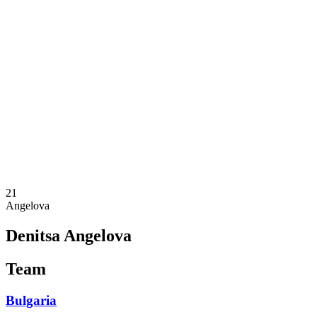
Onde Assistir
Programação
Equipes
Classificação
Estatísticas
Competição
Notícias
Temporada 2025
❮
Temporada 2025
Temporada 2023
21
Angelova
Denitsa Angelova
Team
Bulgaria