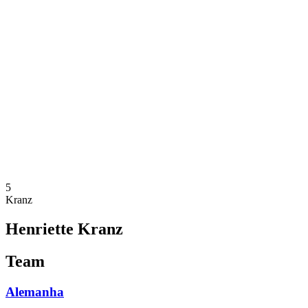
Onde Assistir
Programação
Equipes
Classificação
Estatísticas
Competição
Notícias
Temporada 2025
❮
Temporada 2025
Temporada 2023
5
Kranz
Henriette Kranz
Team
Alemanha