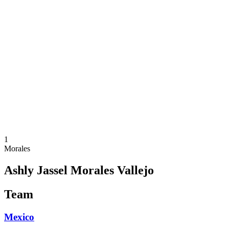
Onde Assistir
Programação
Equipes
Classificação
Estatísticas
Competição
Notícias
Temporada 2025
❮
Temporada 2025
Temporada 2023
1
Morales
Ashly Jassel Morales Vallejo
Team
Mexico