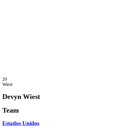
Onde Assistir
Programação
Equipes
Classificação
Estatísticas
Competição
Notícias
Temporada 2025
❮
Temporada 2025
Temporada 2023
20
Wiest
Devyn Wiest
Team
Estados Unidos