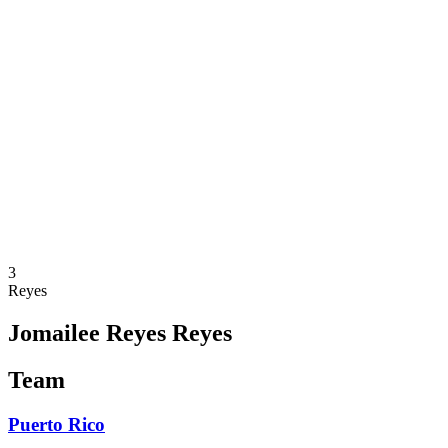
Onde Assistir
Programação
Equipes
Classificação
Estatísticas
Competição
Notícias
Temporada 2025
❮
Temporada 2025
Temporada 2023
3
Reyes
Jomailee Reyes Reyes
Team
Puerto Rico