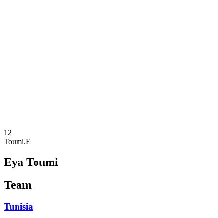
Onde Assistir
Programação
Equipes
Classificação
Estatísticas
Competição
Notícias
Temporada 2025
❮
Temporada 2025
Temporada 2023
12
Toumi.E
Eya Toumi
Team
Tunisia