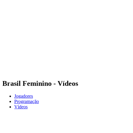
Onde Assistir
Programação
Equipes
Classificação
Estatísticas
Competição
Notícias
Temporada 2025
❮
Temporada 2025
Temporada 2023
Brasil Feminino - Vídeos
Jogadores
Programação
Vídeos