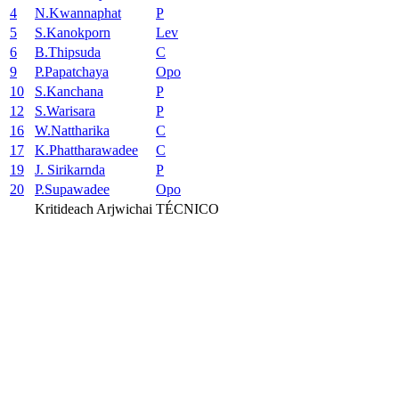
4
N.Kwannaphat
P
5
S.Kanokporn
Lev
6
B.Thipsuda
C
9
P.Papatchaya
Opo
10
S.Kanchana
P
12
S.Warisara
P
16
W.Nattharika
C
17
K.Phattharawadee
C
19
J. Sirikarnda
P
20
P.Supawadee
Opo
Kritideach Arjwichai
TÉCNICO