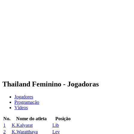
Onde Assistir
Programação
Equipes
Classificação
Estatísticas
Competição
Notícias
Temporada 2025
❮
Temporada 2025
Temporada 2023
Thailand Feminino - Jogadoras
Jogadores
Programação
Vídeos
No.
Nome do atleta
Posição
1
K.Kalyarat
Lib
2
K.Waratthaya
Lev