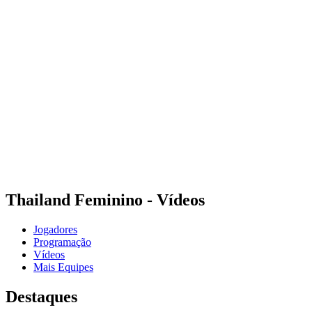
Onde Assistir
Programação
Equipes
Classificação
Estatísticas
Cidades Sede
Competição
Media
Notícias
Temporada 2025
❮
Temporada 2025
Temporada 2022
Thailand Feminino - Vídeos
Jogadores
Programação
Vídeos
Mais Equipes
Destaques