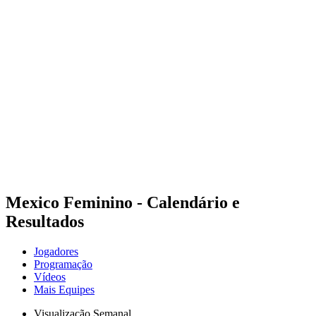
Onde Assistir
Programação
Equipes
Classificação
Estatísticas
Cidades Sede
Competição
Media
Notícias
Temporada 2025
❮
Temporada 2025
Temporada 2022
Mexico Feminino - Calendário e
Resultados
Jogadores
Programação
Vídeos
Mais Equipes
Visualização Semanal