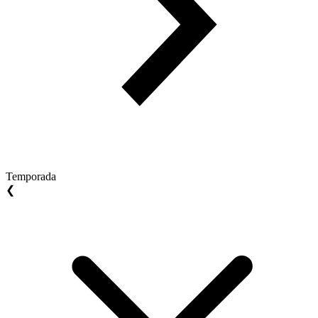
Temporada
❮