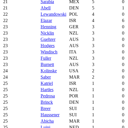
21
Sarabia
MEX
5
0
21
Abell
DEN
5
1
22
Lewandowski
POL
4
0
22
Elazar
ISR
4
6
23
Henning
GER
3
0
23
Nicklin
NZL
3
0
23
Guehrer
AUS
3
0
23
Hodges
AUS
3
0
23
Windisch
ITA
3
0
23
Fuller
NZL
3
0
23
Burnett
AUS
3
0
24
Kolinske
USA
2
0
24
Saber
MAR
2
0
25
Katriel
ISR
1
0
25
Hartles
NZL
1
0
25
Pedrosa
POR
1
0
25
Brinck
DEN
1
0
25
Breer
SUI
1
0
25
Haussener
SUI
1
0
25
Abicha
MAR
1
0
25
Luini
NED
1
0