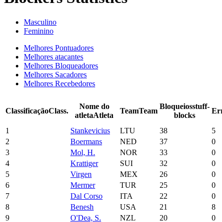
Masculino
Feminino
Melhores Pontuadores
Melhores atacantes
Melhores Bloqueadores
Melhores Sacadores
Melhores Recebedores
Nome do
Bloqueios
stuff-
Classificação
Class.
Team
Team
Er
atleta
Atleta
blocks
1
Stankevicius
LTU
38
5
2
Boermans
NED
37
0
3
Mol, H.
NOR
33
0
4
Krattiger
SUI
32
0
5
Virgen
MEX
26
0
6
Mermer
TUR
25
0
7
Dal Corso
ITA
22
0
8
Benesh
USA
21
8
9
O'Dea, S.
NZL
20
0