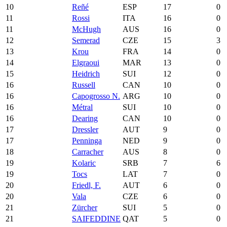
10
Reñé
ESP
17
0
11
Rossi
ITA
16
0
11
McHugh
AUS
16
0
12
Semerad
CZE
15
3
13
Krou
FRA
14
0
14
Elgraoui
MAR
13
0
15
Heidrich
SUI
12
0
16
Russell
CAN
10
0
16
Capogrosso N.
ARG
10
0
16
Métral
SUI
10
0
16
Dearing
CAN
10
0
17
Dressler
AUT
9
0
17
Penninga
NED
9
0
18
Carracher
AUS
8
0
19
Kolaric
SRB
7
6
19
Tocs
LAT
7
0
20
Friedl, F.
AUT
6
0
20
Vala
CZE
6
0
21
Zürcher
SUI
5
0
21
SAIFEDDINE
QAT
5
0