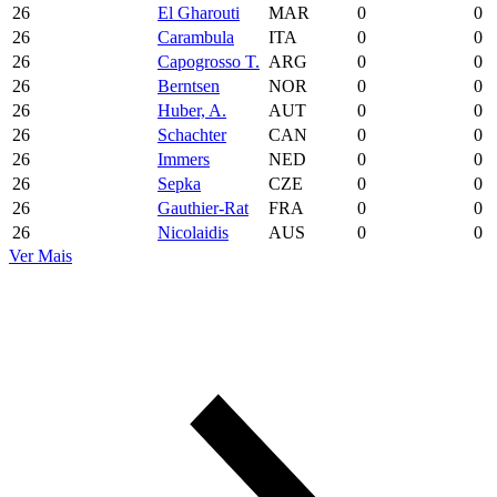
26
El Gharouti
MAR
0
0
26
Carambula
ITA
0
0
26
Capogrosso T.
ARG
0
0
26
Berntsen
NOR
0
0
26
Huber, A.
AUT
0
0
26
Schachter
CAN
0
0
26
Immers
NED
0
0
26
Sepka
CZE
0
0
26
Gauthier-Rat
FRA
0
0
26
Nicolaidis
AUS
0
0
Ver Mais