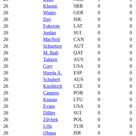
26
Klasnic
SRB
0
0
26
Winter
GER
0
0
26
Day
ISR
0
0
26
Fokerots
LAT
0
0
26
Jordan
SUI
0
0
26
MacNeil
CAN
0
0
26
Schnetzer
AUT
0
0
26
M. Ihab
QAT
0
0
26
Takken
AUS
0
0
26
Cory
USA
0
0
26
Huerta A.
ESP
0
0
26
Schubert
AUS
0
0
26
Knobloch
CZE
0
0
26
Campos
POR
0
0
26
Knasas
LTU
0
0
26
Evans
USA
0
0
26
Dillier
SUI
0
0
26
Zdybek
POL
0
0
26
Urlu
TUR
0
0
26
Ohana
ISR
0
0