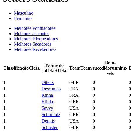
Masculino
Feminino
Melhores Pontuadores
Melhores atacantes
Melhores Bloqueadores
Melhores Sacadores
Melhores Recebedores
Bem-
Nome do
Classificação
Class.
Team
Team
sucedido
running-
E
atleta
Atleta
sets
1
Ottens
GER
0
0
1
Descamps
FRA
0
0
1
Kinna
FRA
0
0
1
Klinke
GER
0
0
1
Savvy
USA
0
0
1
Schürholz
GER
0
0
1
Dennis
USA
0
0
1
Schieder
GER
0
0