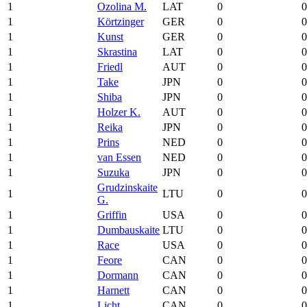
1
Ozolina M.
LAT
0
0
1
Körtzinger
GER
0
0
1
Kunst
GER
0
0
1
Skrastina
LAT
0
0
1
Friedl
AUT
0
0
1
Take
JPN
0
0
1
Shiba
JPN
0
0
1
Holzer K.
AUT
0
0
1
Reika
JPN
0
0
1
Prins
NED
0
0
1
van Essen
NED
0
0
1
Suzuka
JPN
0
0
Grudzinskaite
1
LTU
0
0
G.
1
Griffin
USA
0
0
1
Dumbauskaite
LTU
0
0
1
Race
USA
0
0
1
Feore
CAN
0
0
1
Dormann
CAN
0
0
1
Harnett
CAN
0
0
1
Licht
CAN
0
0