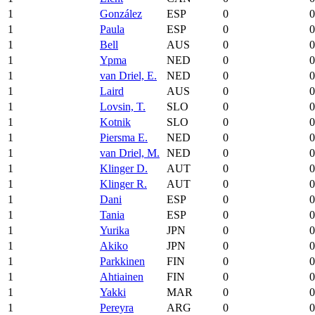
1
González
ESP
0
0
1
Paula
ESP
0
0
1
Bell
AUS
0
0
1
Ypma
NED
0
0
1
van Driel, E.
NED
0
0
1
Laird
AUS
0
0
1
Lovsin, T.
SLO
0
0
1
Kotnik
SLO
0
0
1
Piersma E.
NED
0
0
1
van Driel, M.
NED
0
0
1
Klinger D.
AUT
0
0
1
Klinger R.
AUT
0
0
1
Dani
ESP
0
0
1
Tania
ESP
0
0
1
Yurika
JPN
0
0
1
Akiko
JPN
0
0
1
Parkkinen
FIN
0
0
1
Ahtiainen
FIN
0
0
1
Yakki
MAR
0
0
1
Pereyra
ARG
0
0