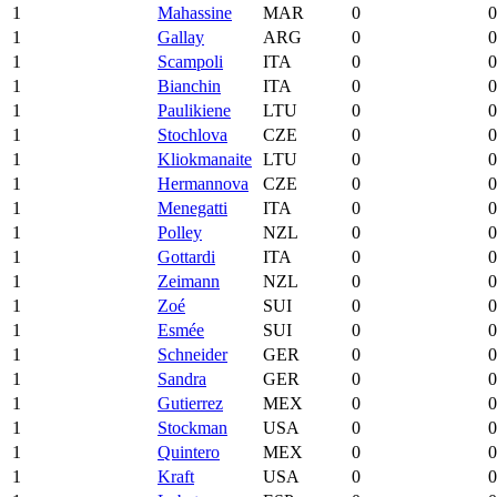
1
Mahassine
MAR
0
0
1
Gallay
ARG
0
0
1
Scampoli
ITA
0
0
1
Bianchin
ITA
0
0
1
Paulikiene
LTU
0
0
1
Stochlova
CZE
0
0
1
Kliokmanaite
LTU
0
0
1
Hermannova
CZE
0
0
1
Menegatti
ITA
0
0
1
Polley
NZL
0
0
1
Gottardi
ITA
0
0
1
Zeimann
NZL
0
0
1
Zoé
SUI
0
0
1
Esmée
SUI
0
0
1
Schneider
GER
0
0
1
Sandra
GER
0
0
1
Gutierrez
MEX
0
0
1
Stockman
USA
0
0
1
Quintero
MEX
0
0
1
Kraft
USA
0
0