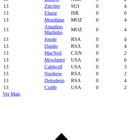
13
Zürcher
SUI
0
4
13
Elazar
ISR
0
0
13
Mondlane
MOZ
0
4
Ainadino
13
MOZ
0
4
Martinho
13
Jooste
RSA
0
4
13
Danilo
RSA
0
4
13
MacNeil
CAN
0
2
13
Mewhirter
USA
0
6
13
Caldwell
USA
0
3
13
Ngobese
RSA
0
2
13
Deloshem
RSA
0
4
13
Crabb
USA
0
2
Ver Mais