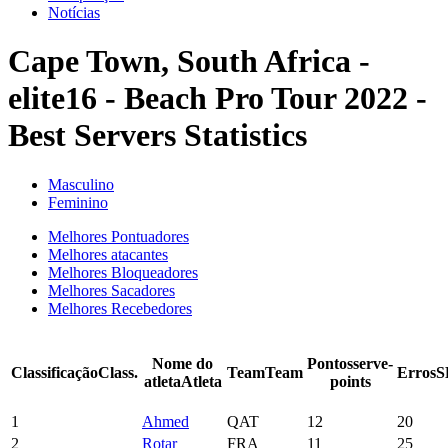
Notícias
Cape Town, South Africa -
elite16 - Beach Pro Tour 2022 -
Best Servers Statistics
Masculino
Feminino
Melhores Pontuadores
Melhores atacantes
Melhores Bloqueadores
Melhores Sacadores
Melhores Recebedores
Nome do
Pontos
serve-
Classificação
Class.
Team
Team
Erros
S
atleta
Atleta
points
1
Ahmed
QAT
12
20
2
Rotar
FRA
11
25