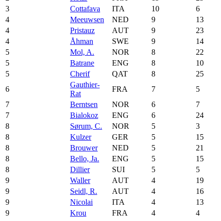
3
Cottafava
ITA
10
6
4
Meeuwsen
NED
9
13
4
Pristauz
AUT
9
23
4
Åhman
SWE
9
14
5
Mol, A.
NOR
8
22
5
Batrane
ENG
8
10
5
Cherif
QAT
8
25
Gauthier-
6
FRA
7
5
Rat
7
Berntsen
NOR
6
7
7
Bialokoz
ENG
6
24
8
Sørum, C.
NOR
5
3
8
Kulzer
GER
5
15
8
Brouwer
NED
5
21
8
Bello, Ja.
ENG
5
15
8
Dillier
SUI
5
5
9
Waller
AUT
4
19
9
Seidl, R.
AUT
4
16
9
Nicolai
ITA
4
13
9
Krou
FRA
4
4