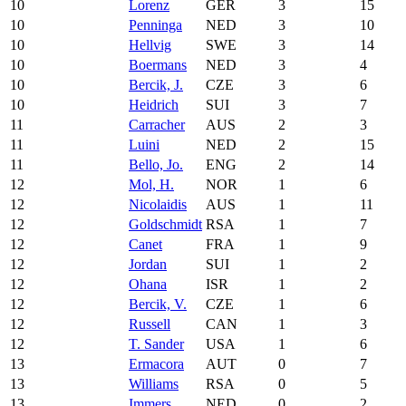
10
Lorenz
GER
3
15
10
Penninga
NED
3
10
10
Hellvig
SWE
3
14
10
Boermans
NED
3
4
10
Bercik, J.
CZE
3
6
10
Heidrich
SUI
3
7
11
Carracher
AUS
2
3
11
Luini
NED
2
15
11
Bello, Jo.
ENG
2
14
12
Mol, H.
NOR
1
6
12
Nicolaidis
AUS
1
11
12
Goldschmidt
RSA
1
7
12
Canet
FRA
1
9
12
Jordan
SUI
1
2
12
Ohana
ISR
1
2
12
Bercik, V.
CZE
1
6
12
Russell
CAN
1
3
12
T. Sander
USA
1
6
13
Ermacora
AUT
0
7
13
Williams
RSA
0
5
13
Immers
NED
0
2