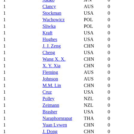
1
Clancy
AUS
0
1
Stockman
USA
0
1
Wachowicz
POL
0
1
Sliwka
POL
0
1
Kraft
USA
0
1
Hughes
USA
0
1
J. J. Zeng
CHN
0
1
Cheng
USA
0
1
Wang X. X.
CHN
0
1
X. Y. Xia
CHN
0
1
Fleming
AUS
0
1
Johnson
AUS
0
1
M.M. Lin
CHN
0
1
Cruz
USA
0
1
Polley
NZL
0
1
Zeimann
NZL
0
1
Brasher
USA
0
1
Naraphornrapat
THA
0
1
Yuan Lvwen
CHN
0
1
J. Dong
CHN
0