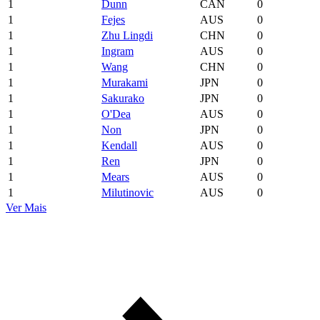
1
Dunn
CAN
0
1
Fejes
AUS
0
1
Zhu Lingdi
CHN
0
1
Ingram
AUS
0
1
Wang
CHN
0
1
Murakami
JPN
0
1
Sakurako
JPN
0
1
O'Dea
AUS
0
1
Non
JPN
0
1
Kendall
AUS
0
1
Ren
JPN
0
1
Mears
AUS
0
1
Milutinovic
AUS
0
Ver Mais