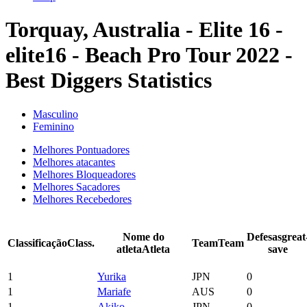
Torquay, Australia - Elite 16 -
elite16 - Beach Pro Tour 2022 -
Best Diggers Statistics
Masculino
Feminino
Melhores Pontuadores
Melhores atacantes
Melhores Bloqueadores
Melhores Sacadores
Melhores Recebedores
Nome do
Defesas
great
Classificação
Class.
Team
Team
atleta
Atleta
save
1
Yurika
JPN
0
1
Mariafe
AUS
0
1
Akiko
JPN
0