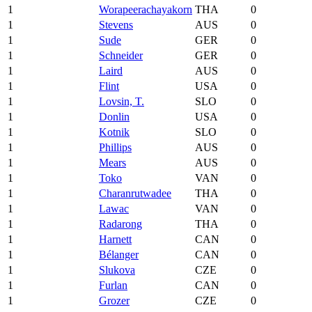
1
Worapeerachayakorn
THA
0
1
Stevens
AUS
0
1
Sude
GER
0
1
Schneider
GER
0
1
Laird
AUS
0
1
Flint
USA
0
1
Lovsin, T.
SLO
0
1
Donlin
USA
0
1
Kotnik
SLO
0
1
Phillips
AUS
0
1
Mears
AUS
0
1
Toko
VAN
0
1
Charanrutwadee
THA
0
1
Lawac
VAN
0
1
Radarong
THA
0
1
Harnett
CAN
0
1
Bélanger
CAN
0
1
Slukova
CZE
0
1
Furlan
CAN
0
1
Grozer
CZE
0