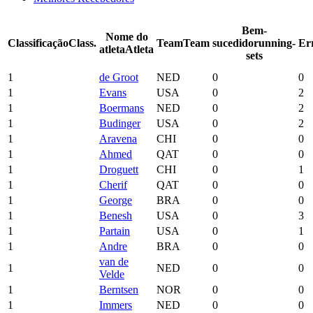
Bem-
Nome do
Classificação
Class.
Team
Team
sucedido
running-
Er
atleta
Atleta
sets
1
de Groot
NED
0
0
1
Evans
USA
0
2
1
Boermans
NED
0
2
1
Budinger
USA
0
2
1
Aravena
CHI
0
0
1
Ahmed
QAT
0
0
1
Droguett
CHI
0
1
1
Cherif
QAT
0
0
1
George
BRA
0
0
1
Benesh
USA
0
3
1
Partain
USA
0
1
1
Andre
BRA
0
0
van de
1
NED
0
0
Velde
1
Berntsen
NOR
0
0
1
Immers
NED
0
0