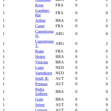
1
Krou
FRA
0
1
Gauthier-
1
FRA
0
0
Rat
1
Arthur
BRA
0
1
1
Canet
FRA
0
0
Capogrosso
1
ARG
0
0
N.
Capogrosso
1
ARG
0
2
T.
1
Rotar
FRA
0
0
1
Heitor
BRA
0
1
1
Vinicius
BRA
0
0
1
Luini
NED
0
0
1
Varenhorst
NED
0
0
1
Seidl, R.
AUT
0
1
1
Pristauz
AUT
0
0
Pedro
1
BRA
0
0
Solberg
1
Guto
BRA
0
0
1
Seiser
AUT
0
0
1
Grössig
AUT
0
0