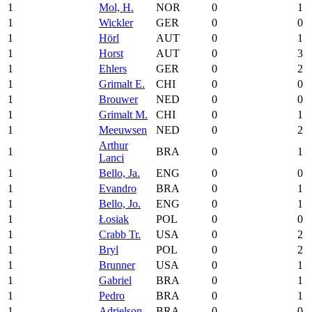
1
Mol, H.
NOR
0
1
1
Wickler
GER
0
0
1
Hörl
AUT
0
1
1
Horst
AUT
0
3
1
Ehlers
GER
0
2
1
Grimalt E.
CHI
0
0
1
Brouwer
NED
0
0
1
Grimalt M.
CHI
0
1
1
Meeuwsen
NED
0
2
Arthur
1
BRA
0
1
Lanci
1
Bello, Ja.
ENG
0
0
1
Evandro
BRA
0
1
1
Bello, Jo.
ENG
0
1
1
Łosiak
POL
0
0
1
Crabb Tr.
USA
0
2
1
Bryl
POL
0
2
1
Brunner
USA
0
1
1
Gabriel
BRA
0
1
1
Pedro
BRA
0
1
1
Adrielson
BRA
0
0