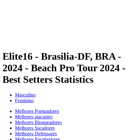
Voltar para a página inicial do BPT
Onde Assistir
Equipes
Programação
Classificação
Estatísticas
Competição
Notícias
Elite16 - Brasilia-DF, BRA -
2024 - Beach Pro Tour 2024 -
Best Setters Statistics
Masculino
Feminino
Melhores Pontuadores
Melhores atacantes
Melhores Bloqueadores
Melhores Sacadores
Melhores Defensores
Melhores Recebedores