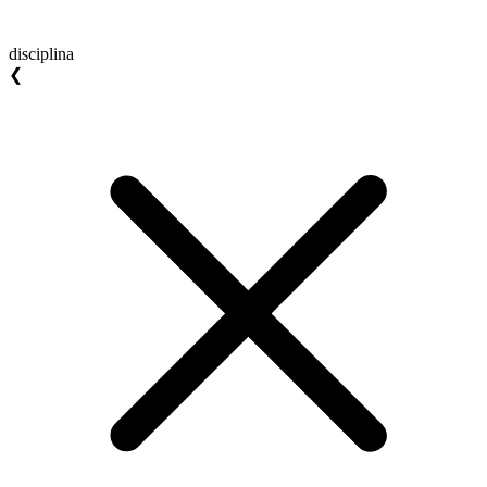
disciplina
❮