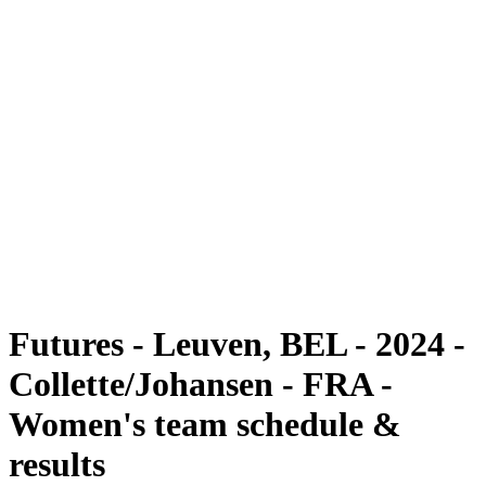
Futuros
Futures - Leuven, BEL - 2024
Futures - Leuven, BEL- 2024
Voltar para a página inicial do BPT
Onde Assistir
Equipes
Programação
Classificação
Futures - Leuven, BEL - 2024 -
Collette/Johansen - FRA -
Women's team schedule &
results