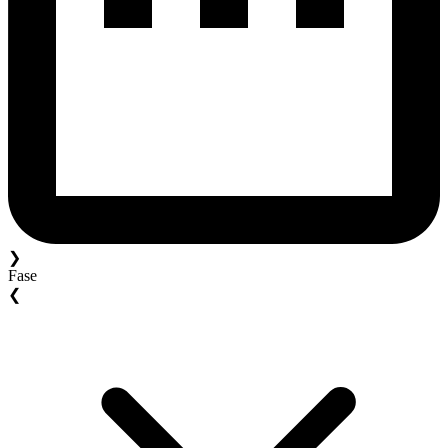
❯
Fase
❮