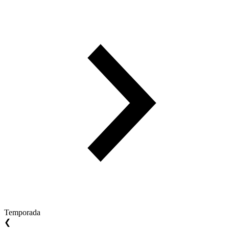
Temporada
❮