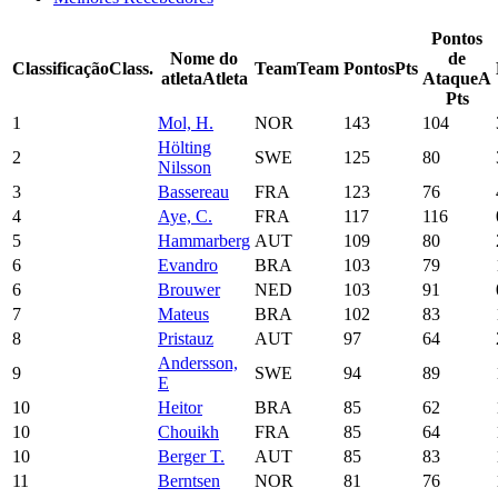
Pontos
Nome do
de
Classificação
Class.
Team
Team
Pontos
Pts
atleta
Atleta
Ataque
A
Pts
1
Mol, H.
NOR
143
104
Hölting
2
SWE
125
80
Nilsson
3
Bassereau
FRA
123
76
4
Aye, C.
FRA
117
116
5
Hammarberg
AUT
109
80
6
Evandro
BRA
103
79
6
Brouwer
NED
103
91
7
Mateus
BRA
102
83
8
Pristauz
AUT
97
64
Andersson,
9
SWE
94
89
E
10
Heitor
BRA
85
62
10
Chouikh
FRA
85
64
10
Berger T.
AUT
85
83
11
Berntsen
NOR
81
76