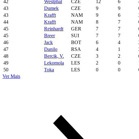
42
Westphal
CZE
12
6
43
Dumek
CZE
9
9
43
Krafft
NAM
9
6
44
Krafft
NAM
8
7
45
Reinhardt
GER
7
7
45
Breer
SUI
7
7
46
Jack
BOT
6
4
47
Danilo
RSA
4
1
48
Bercik, V.
CZE
3
2
49
Lekomola
LES
2
0
50
Toka
LES
0
0
Ver Mais