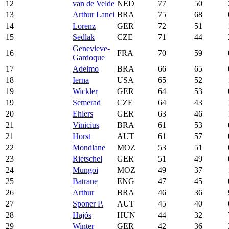
12
van de Velde
NED
77
50
13
Arthur Lanci
BRA
75
68
14
Lorenz
GER
72
51
15
Sedlak
CZE
71
44
Genevieve-
16
FRA
70
59
Gardoque
17
Adelmo
BRA
66
65
18
Ierna
USA
65
52
19
Wickler
GER
64
53
19
Semerad
CZE
64
43
20
Ehlers
GER
63
46
21
Vinicius
BRA
61
53
21
Horst
AUT
61
57
22
Mondlane
MOZ
53
51
23
Rietschel
GER
51
49
24
Mungoi
MOZ
49
37
25
Batrane
ENG
47
45
26
Arthur
BRA
46
36
27
Sponer P.
AUT
45
40
28
Hajós
HUN
44
32
29
Winter
GER
42
36