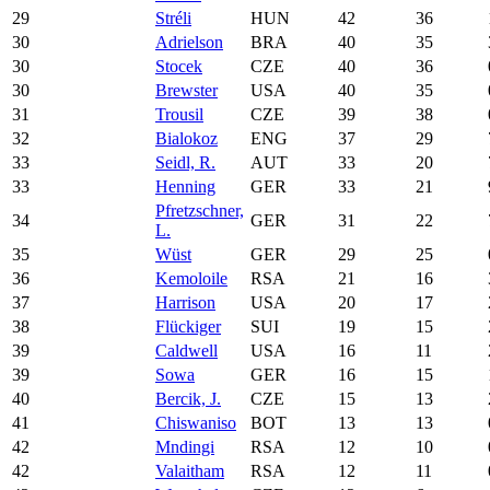
29
Stréli
HUN
42
36
30
Adrielson
BRA
40
35
30
Stocek
CZE
40
36
30
Brewster
USA
40
35
31
Trousil
CZE
39
38
32
Bialokoz
ENG
37
29
33
Seidl, R.
AUT
33
20
33
Henning
GER
33
21
Pfretzschner,
34
GER
31
22
L.
35
Wüst
GER
29
25
36
Kemoloile
RSA
21
16
37
Harrison
USA
20
17
38
Flückiger
SUI
19
15
39
Caldwell
USA
16
11
39
Sowa
GER
16
15
40
Bercik, J.
CZE
15
13
41
Chiswaniso
BOT
13
13
42
Mndingi
RSA
12
10
42
Valaitham
RSA
12
11