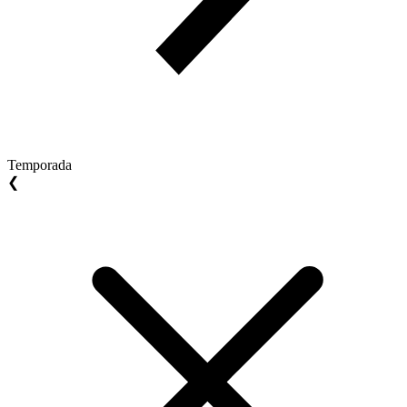
Temporada
❮