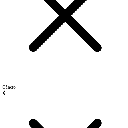
Gênero
❮