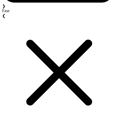
❯
Fase
❮