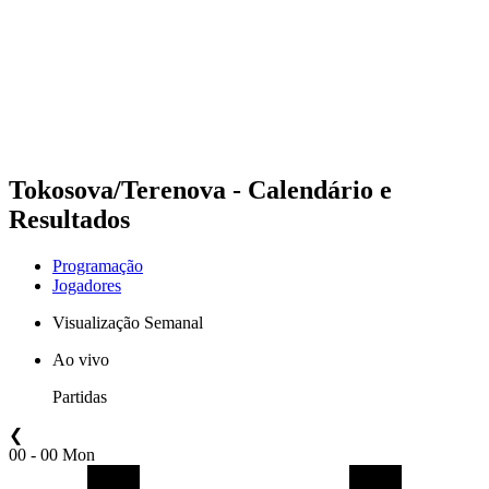
Voltar para a página inicial do BPT
Onde Assistir
Equipes
Programação
Classificação
Estatísticas
Competição
Notícias
Tokosova/Terenova - Calendário e
Resultados
Programação
Jogadores
Visualização Semanal
Ao vivo
Partidas
❮
00 - 00 Mon