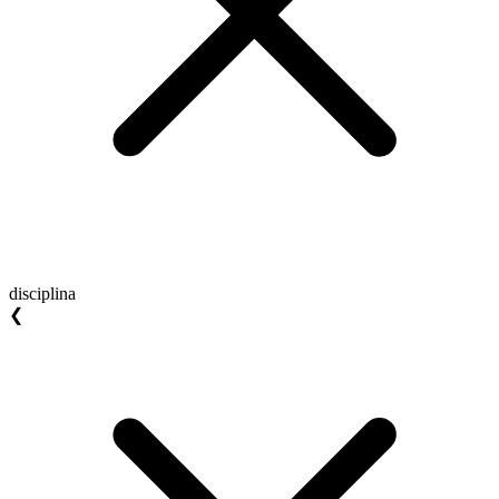
disciplina
❮