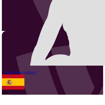
2
Paula
Soria Gutiérrez
ESP