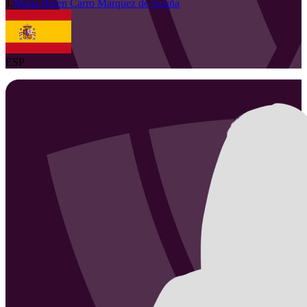
1
María Belén
Carro Márquez de Acuña
ESP