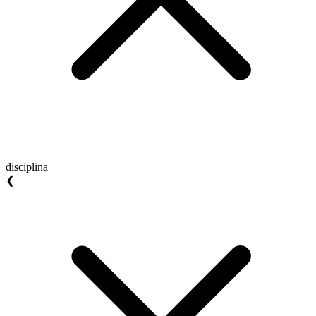
disciplina
❮