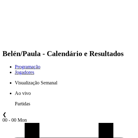
Voltar para a página inicial do BPT
Onde Assistir
Equipes
Programação
Classificação
Estatísticas
Competição
Notícias
Belén/Paula - Calendário e Resultados
Programação
Jogadores
Visualização Semanal
Ao vivo
Partidas
❮
00 - 00 Mon