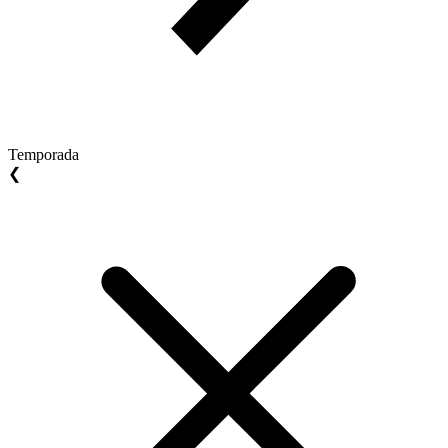
Temporada
❮