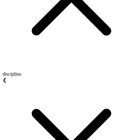
disciplina
❮