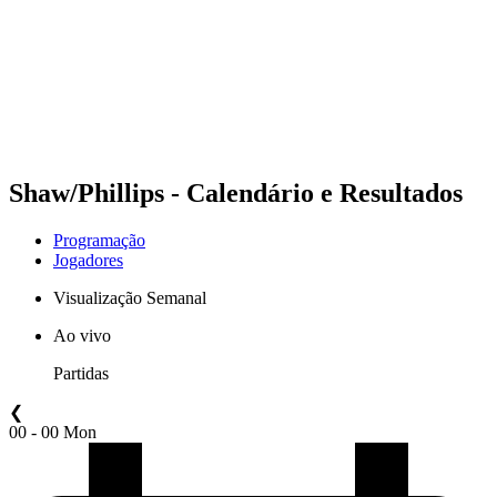
Voltar para a página inicial do BPT
Onde Assistir
Equipes
Programação
Classificação
Estatísticas
Competição
Notícias
Shaw/Phillips - Calendário e Resultados
Programação
Jogadores
Visualização Semanal
Ao vivo
Partidas
❮
00 - 00 Mon