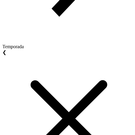
Temporada
❮