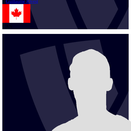
1
Guillaume
Rivest
CAN