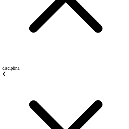
disciplina
❮