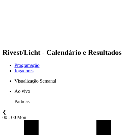
Voltar para a página inicial do BPT
Onde Assistir
Equipes
Programação
Classificação
Estatísticas
Competição
Notícias
Rivest/Licht - Calendário e Resultados
Programação
Jogadores
Visualização Semanal
Ao vivo
Partidas
❮
00 - 00 Mon