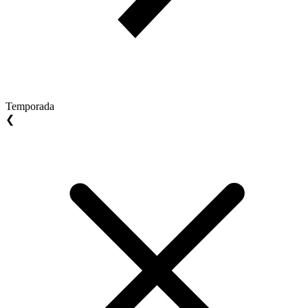
Temporada
❮