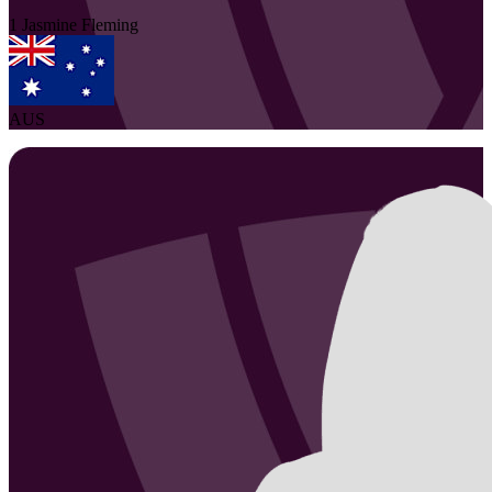
1
Jasmine
Fleming
AUS