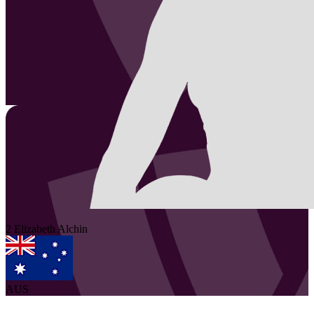
2
Elizabeth
Alchin
AUS