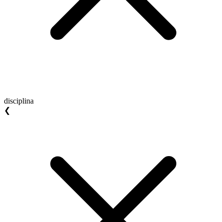
disciplina
❮