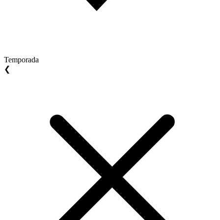
Temporada
❮