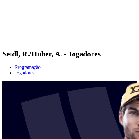
Voltar para a página inicial do BPT
Onde Assistir
Equipes
Programação
Classificação
Estatísticas
Competição
Notícias
Seidl, R./Huber, A. - Jogadores
Programação
Jogadores