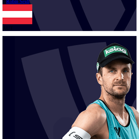
1
Robin
Seidl
AUT