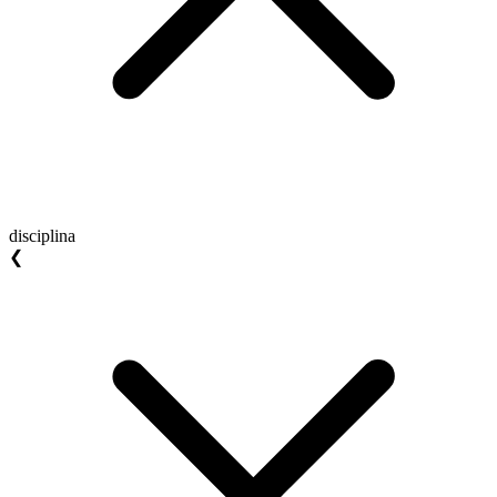
disciplina
❮