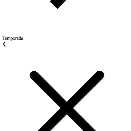
Temporada
❮