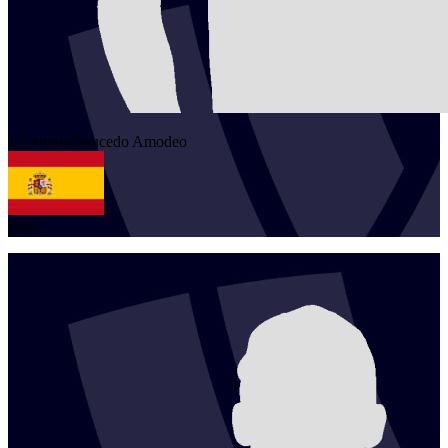
1
Antonio
Saucedo Amodeo
ESP