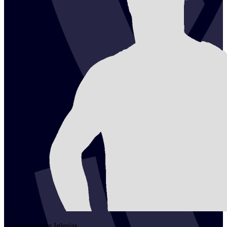
2
Álvaro
Viera Iglesias