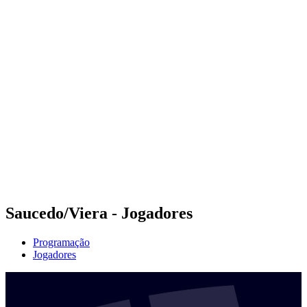
Futuros
Futures - Alanya, TUR - 2026
Futures - Alanya, TUR - 2026
Voltar para a página inicial do BPT
Onde Assistir
Equipes
Programação
Classificação
Saucedo/Viera - Jogadores
Programação
Jogadores