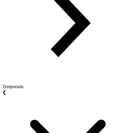
Temporada
❮