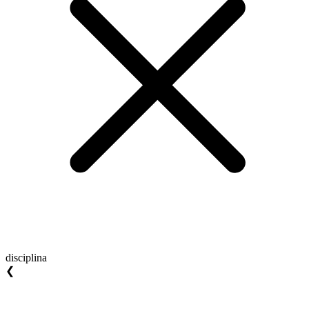
disciplina
❮