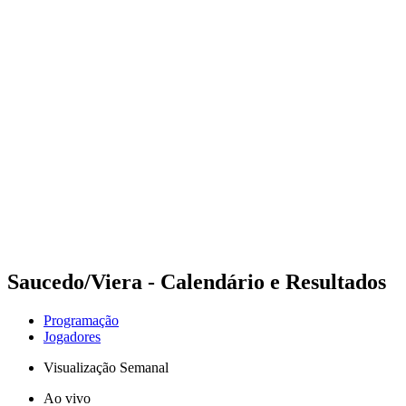
Futuros
Futures - Alanya, TUR - 2026
Futures - Alanya, TUR - 2026
Voltar para a página inicial do BPT
Onde Assistir
Equipes
Programação
Classificação
Saucedo/Viera - Calendário e Resultados
Programação
Jogadores
Visualização Semanal
Ao vivo