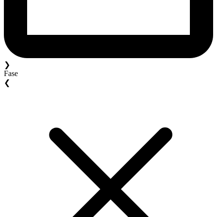
❯
Fase
❮