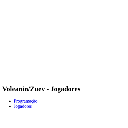
Futuros
Futures - Balikesir, TUR - 2026
Futures - Balikesir, TUR - 2026
Voltar para a página inicial do BPT
Onde Assistir
Equipes
Programação
Classificação
Voleanin/Zuev - Jogadores
Programação
Jogadores