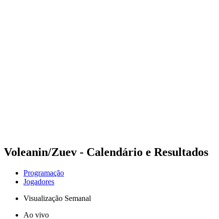
Futuros
Futures - Balikesir, TUR - 2026
Futures - Balikesir, TUR - 2026
Voltar para a página inicial do BPT
Onde Assistir
Equipes
Programação
Classificação
Voleanin/Zuev - Calendário e Resultados
Programação
Jogadores
Visualização Semanal
Ao vivo