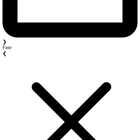
❯
Fase
❮