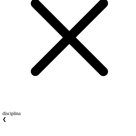
disciplina
❮