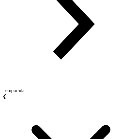
Temporada
❮