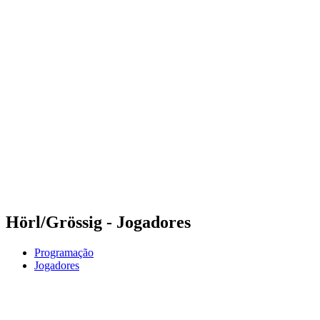
Futuros
Futures - Balikesir, TUR - 2026
Futures - Balikesir, TUR - 2026
Voltar para a página inicial do BPT
Onde Assistir
Equipes
Programação
Classificação
Hörl/Grössig - Jogadores
Programação
Jogadores