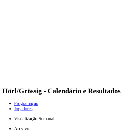
Futuros
Futures - Balikesir, TUR - 2026
Futures - Balikesir, TUR - 2026
Voltar para a página inicial do BPT
Onde Assistir
Equipes
Programação
Classificação
Hörl/Grössig - Calendário e Resultados
Programação
Jogadores
Visualização Semanal
Ao vivo