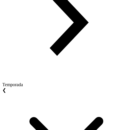
Temporada
❮