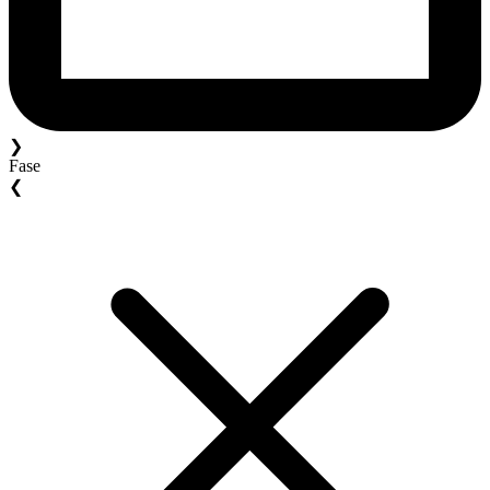
❯
Fase
❮