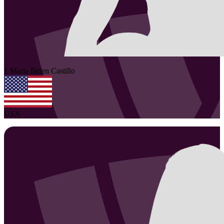
1
Maria Belen
Castillo
USA