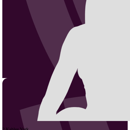
2
Kahlee
York