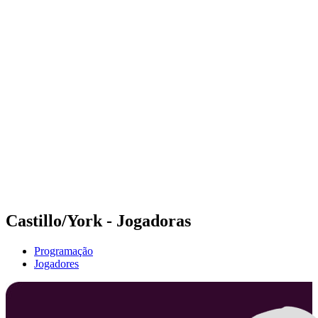
Futuros
Futures - Balikesir, TUR - 2026
Futures - Balikesir, TUR - 2026
Voltar para a página inicial do BPT
Onde Assistir
Equipes
Programação
Classificação
Castillo/York - Jogadoras
Programação
Jogadores