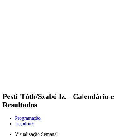
Futuros
Futures - Budapest, HUN - 2026
Futures - Budapest, HUN - 2026
Voltar para a página inicial do BPT
Onde Assistir
Equipes
Programação
Classificação
Pesti-Tóth/Szabó Iz. - Calendário e
Resultados
Programação
Jogadores
Visualização Semanal