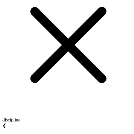
disciplina
❮