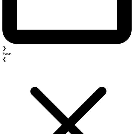
❯
Fase
❮