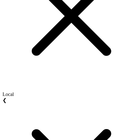
Local
❮