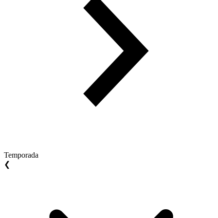
Temporada
❮