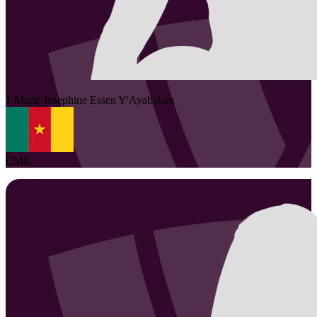
1
Marie Josephine
Essen Y'Ayabakan
CMR