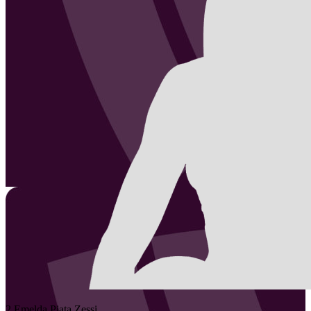
2
Emelda
Piata Zessi