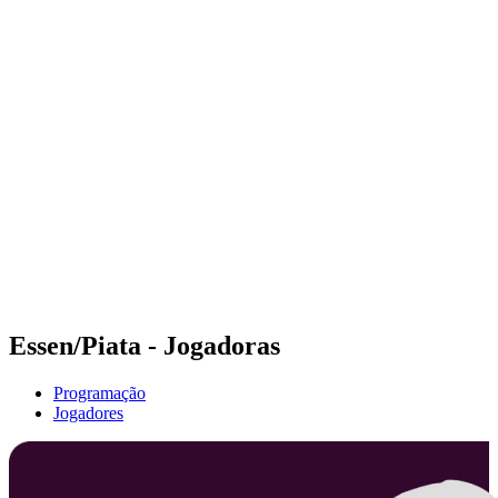
Futuros
Futures - Budapest, HUN - 2026
Futures - Budapest, HUN - 2026
Voltar para a página inicial do BPT
Onde Assistir
Equipes
Programação
Classificação
Essen/Piata - Jogadoras
Programação
Jogadores