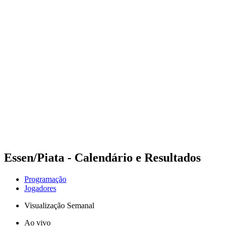
Futuros
Futures - Budapest, HUN - 2026
Futures - Budapest, HUN - 2026
Voltar para a página inicial do BPT
Onde Assistir
Equipes
Programação
Classificação
Essen/Piata - Calendário e Resultados
Programação
Jogadores
Visualização Semanal
Ao vivo