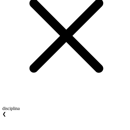
disciplina
❮