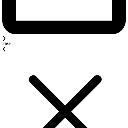
❯
Fase
❮