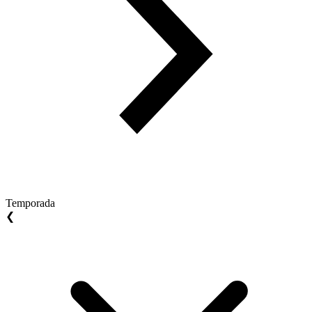
Temporada
❮