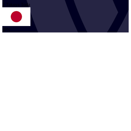
2
Takuya
Toda
JPN