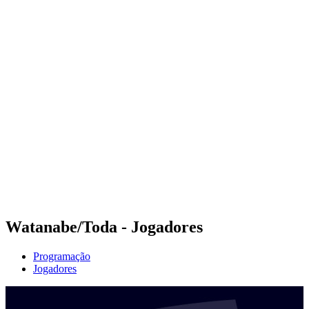
Futuros
Futures - Bujumbura, BDI - 2026
Futures - Bujumbura, BDI - 2026
Voltar para a página inicial do BPT
Onde Assistir
Equipes
Programação
Classificação
Competição
Watanabe/Toda - Jogadores
Programação
Jogadores