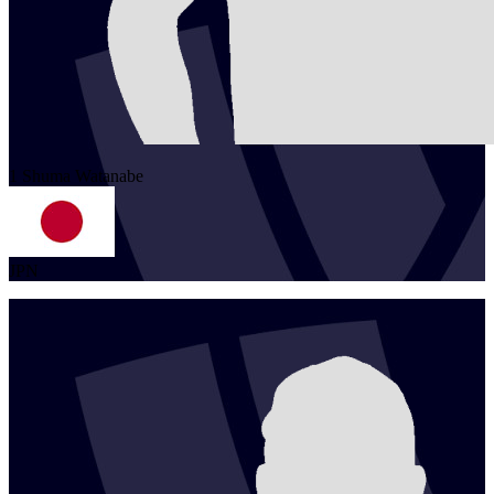
1
Shuma
Watanabe
JPN