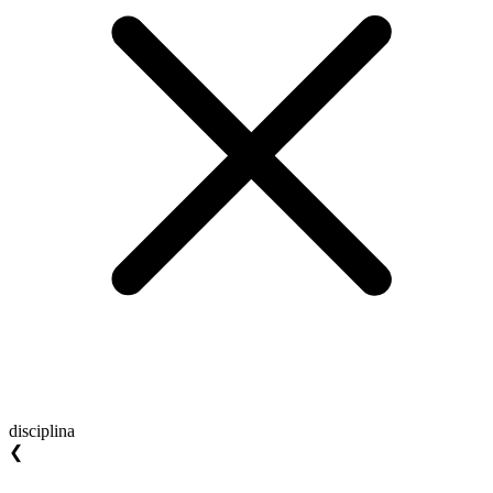
disciplina
❮