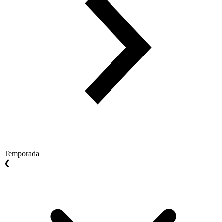
Temporada
❮