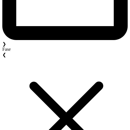
❯
Fase
❮