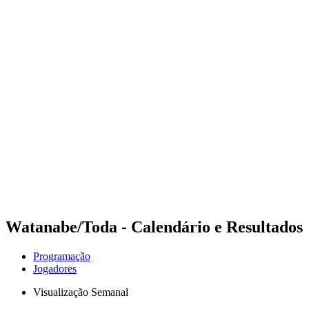
Futuros
Futures - Bujumbura, BDI - 2026
Futures - Bujumbura, BDI - 2026
Voltar para a página inicial do BPT
Onde Assistir
Equipes
Programação
Classificação
Competição
Watanabe/Toda - Calendário e Resultados
Programação
Jogadores
Visualização Semanal