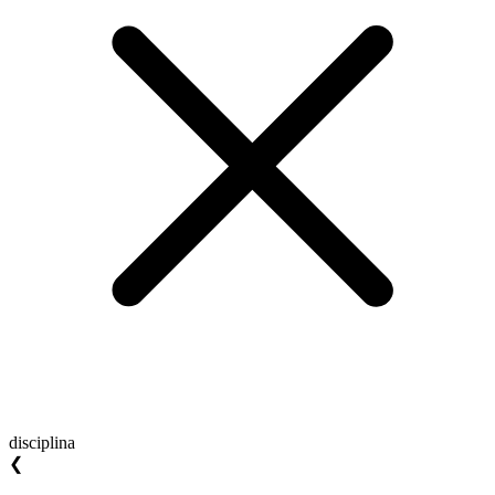
disciplina
❮