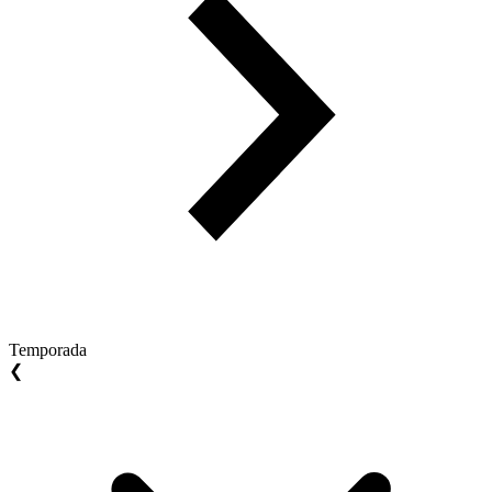
Temporada
❮