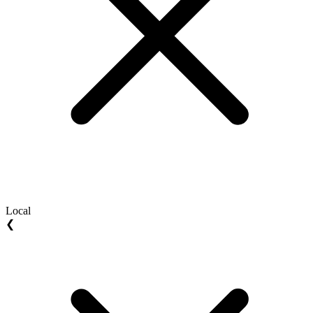
Local
❮