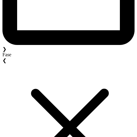
❯
Fase
❮