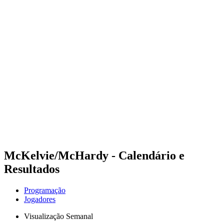
Futuros
Futures - Geneva, SUI - 2026
Futures - Geneva, SUI - 2026
Voltar para a página inicial do BPT
Onde Assistir
Equipes
Programação
Classificação
McKelvie/McHardy - Calendário e
Resultados
Programação
Jogadores
Visualização Semanal